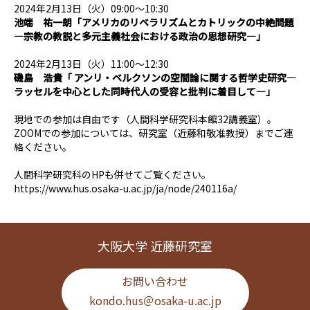
2024年2月13日（火）09:00～10:30
池端 祐一朗「アメリカのリベラリズムとカトリックの中絶問題
―宗教の教説と多元主義社会における政治の思想研究―」
2024年2月13日（火）11:00～12:30
磯島 浩貴「 アンリ・ベルクソンの空間論に関する哲学史研究―
ラッセルを中心とした同時代人の受容と批判に着目して―」
現地での参加は自由です（人間科学研究科本館32講義室）。
ZOOMでの参加については、研究室（近藤和敬准教授）までご連
絡ください。
人間科学研究科のHPも併せてご覧ください。
https://www.hus.osaka-u.ac.jp/ja/node/240116a/
大阪大学 近藤研究室
お問い合わせ
kondo.hus＠osaka-u.ac.jp