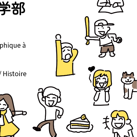
学部
phique à
 Histoire