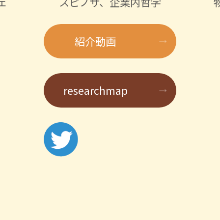
ェ
スピノザ、企業内哲学
紹介動画
researchmap