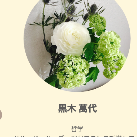
黒木 萬代
哲学