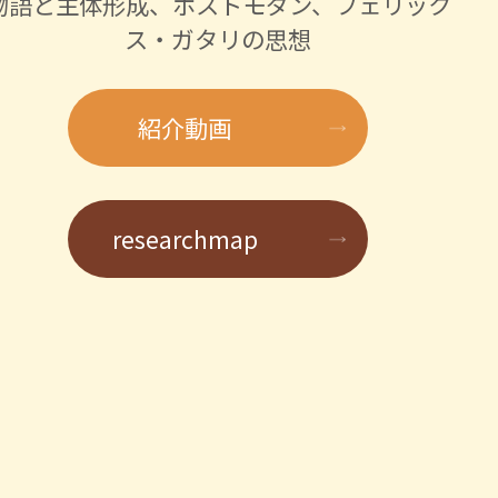
物語と主体形成、ポストモダン、フェリック
1
ス・ガタリの思想
に
紹介動画
researchmap