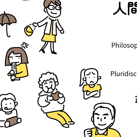
人
Philoso
Pluridis