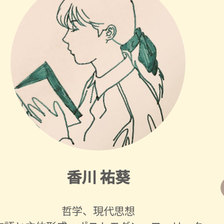
香川 祐葵
哲学、現代思想
哲