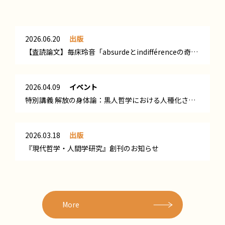
2026.06.20
出版
【査読論文】毎床玲音「absurdeとindifférenceの奇妙な「共存」：『シーシュポスの神話』第一部の精読と再解釈」
2026.04.09
イベント
特別講義 解放の身体論：黒人哲学における人種化される肉体と京都学派哲学における「ほどける身体」の比較研究の開催
2026.03.18
出版
『現代哲学・人間学研究』創刊のお知らせ
More