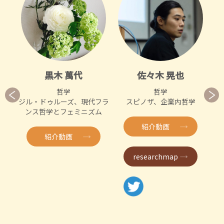
黒木 萬代
佐々木 晃也
哲学
哲学
ジル・ドゥルーズ、現代フラ
スピノザ、企業内哲学
物
ンス哲学とフェミニズム
ン
紹介動画
紹介動画
researchmap